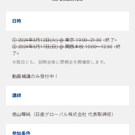
日時
① 2024年3月12日(火) @ 東京 19:00~21:30
<終了>
② 2024年3月17日(日) @ 関西本校 10:00～12:30
<終
了>
※両日とも、説明会後に懇親会を開催致します。
動画補講のみ受付中！
講師
徳山暉純（日産グローバル株式会社 代表取締役）
参加条件