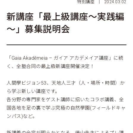
特別講座 | 2024.03.02
新講座「最上級講座～実践編
～」募集説明会
「Gaia Akadēmeia – ガイア アカデメイア講座」に続
く、全塾合同の最上級新講座開催決定！
人間學ビジョン53、天地人三才（人・場所・時間）か
ら学ぶ新しい講座です。
各分野の専門家をゲスト講師に招いたコラボ講義、全
国各地を足の裏で学ぶ究極の自然學園(フィールドキャ
ンパス)など。
新講義の全容が明らかとなる、徳山先生によるプレ講